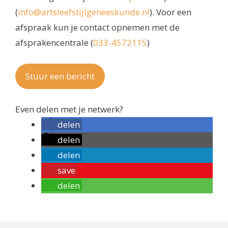
(
info@artsleefstijlgeneeskunde.nl
). Voor een
afspraak kun je contact opnemen met de
afsprakencentrale (
033-4572115
)
Stuur een bericht
Even delen met je netwerk?
delen
delen
delen
save
delen