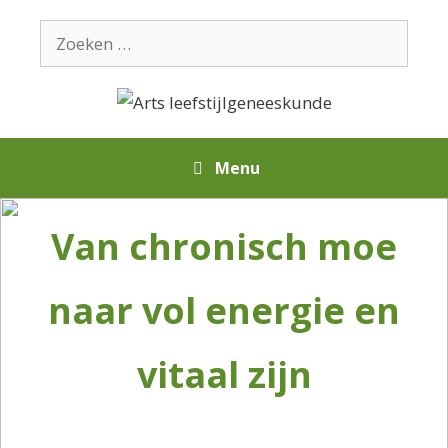
Ga
Zoek
naar
naar:
de
inhoud
Menu
Van chronisch moe
naar vol energie en
vitaal zijn